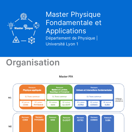
Skip
to
Master Physique
content
Fondamentale et
Applications
Département de Physique |
Université Lyon 1
Organisation